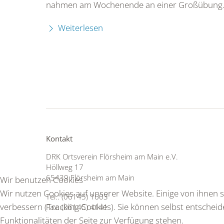
nahmen am Wochenende an einer Großübung.
Weiterlesen
Kontakt
DRK Ortsverein Flörsheim am Main e.V.
Höllweg 17
65439 Flörsheim am Main
Wir benutzen Cookies
Wir nutzen Cookies auf unserer Website. Einige von ihnen s
Tel.: (06145) 1603
verbessern (Tracking Cookies). Sie können selbst entscheid
Fax: (06145) 4141
Funktionalitäten der Seite zur Verfügung stehen.