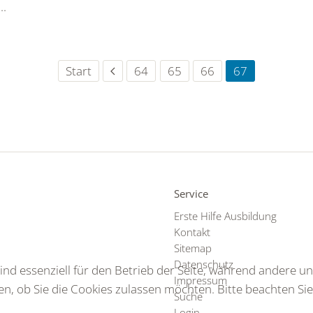
..
Start
64
65
66
67
Service
Erste Hilfe Ausbildung
Kontakt
Sitemap
Datenschutz
ind essenziell für den Betrieb der Seite, während andere u
Impressum
en, ob Sie die Cookies zulassen möchten. Bitte beachten Si
Suche
Login