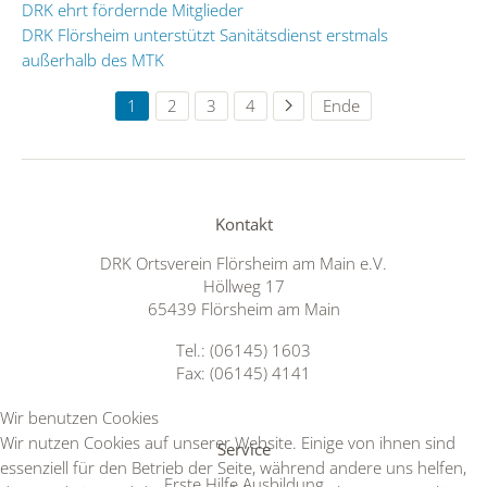
DRK ehrt fördernde Mitglieder
DRK Flörsheim unterstützt Sanitätsdienst erstmals
außerhalb des MTK
1
2
3
4
Ende
Kontakt
DRK Ortsverein Flörsheim am Main e.V.
Höllweg 17
65439 Flörsheim am Main
Tel.: (06145) 1603
Fax: (06145) 4141
Wir benutzen Cookies
Wir nutzen Cookies auf unserer Website. Einige von ihnen sind
Service
essenziell für den Betrieb der Seite, während andere uns helfen,
Erste Hilfe Ausbildung