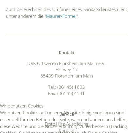
Zum bererechnen des Umfangs eines Sanitätsdienstes dient
unter anderem die "
Maurer-Formel
".
Kontakt
DRK Ortsverein Flörsheim am Main e.V.
Höllweg 17
65439 Flörsheim am Main
Tel.: (06145) 1603
Fax: (06145) 4141
Wir benutzen Cookies
Wir nutzen Cookies auf unserer Website. Einige von ihnen sind
Service
essenziell für den Betrieb der Seite, während andere uns helfen,
Erste Hilfe Ausbildung
diese Website und die Nutzererfahrung zu verbessern (Tracking
Kontakt