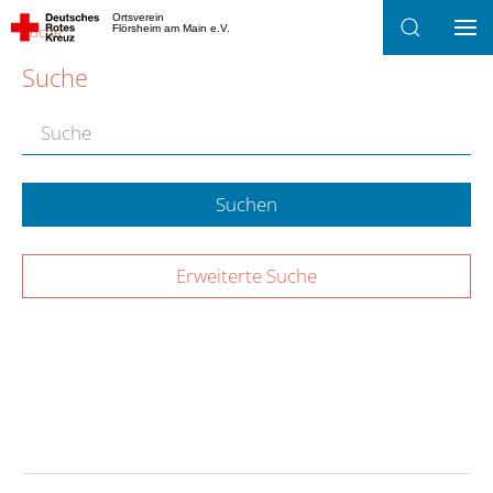
Ortsverein
Suche
Flörsheim am Main e.V.
Zum Hauptinhalt springen
Suche
Type 2 or more characters for results.
Suchen
Erweiterte Suche