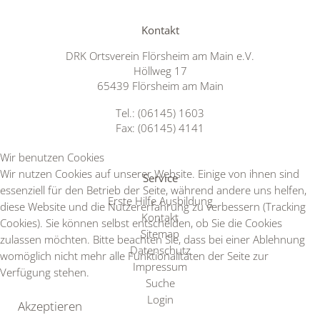
Kontakt
DRK Ortsverein Flörsheim am Main e.V.
Höllweg 17
65439 Flörsheim am Main
Tel.: (06145) 1603
Fax: (06145) 4141
Wir benutzen Cookies
Wir nutzen Cookies auf unserer Website. Einige von ihnen sind
Service
essenziell für den Betrieb der Seite, während andere uns helfen,
Erste Hilfe Ausbildung
diese Website und die Nutzererfahrung zu verbessern (Tracking
Kontakt
Cookies). Sie können selbst entscheiden, ob Sie die Cookies
Sitemap
zulassen möchten. Bitte beachten Sie, dass bei einer Ablehnung
Datenschutz
womöglich nicht mehr alle Funktionalitäten der Seite zur
Impressum
Verfügung stehen.
Suche
Login
Akzeptieren