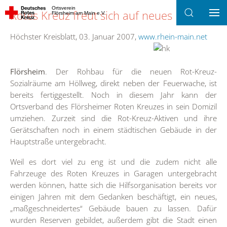
Ortsverein
Rotes Kreuz freut sich auf neues Domizil
Flörsheim am Main e.V.
Zum Hauptinhalt springen
Höchster Kreisblatt, 03. Januar 2007,
www.rhein-main.net
Flörsheim
. Der Rohbau für die neuen Rot-Kreuz-
Sozialräume am Höllweg, direkt neben der Feuerwache, ist
bereits fertiggestellt. Noch in diesem Jahr kann der
Ortsverband des Flörsheimer Roten Kreuzes in sein Domizil
umziehen. Zurzeit sind die Rot-Kreuz-Aktiven und ihre
Gerätschaften noch in einem städtischen Gebäude in der
Hauptstraße untergebracht.
Weil es dort viel zu eng ist und die zudem nicht alle
Fahrzeuge des Roten Kreuzes in Garagen untergebracht
werden können, hatte sich die Hilfsorganisation bereits vor
einigen Jahren mit dem Gedanken beschäftigt, ein neues,
„maßgeschneidertes“ Gebäude bauen zu lassen. Dafür
wurden Reserven gebildet, außerdem gibt die Stadt einen