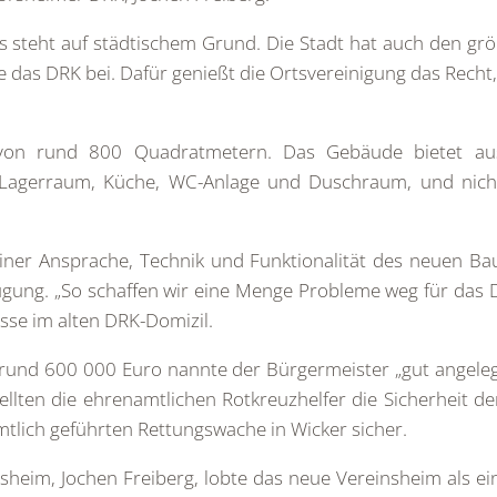
 steht auf städtischem Grund. Die Stadt hat auch den grö
e das DRK bei. Dafür genießt die Ortsvereinigung das Rec
von rund 800 Quadratmetern. Das Gebäude bietet aus
agerraum, Küche, WC-Anlage und Duschraum, und nicht 
einer Ansprache, Technik und Funktionalität des neuen B
ügung. „So schaffen wir eine Menge Probleme weg für das 
isse im alten DRK-Domizil.
rund 600 000 Euro nannte der Bürgermeister „gut angelegte
tellten die ehrenamtlichen Rotkreuzhelfer die Sicherheit 
lich geführten Rettungswache in Wicker sicher.
sheim, Jochen Freiberg, lobte das neue Vereinsheim als 