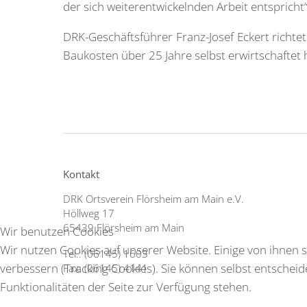
der sich weiterentwickelnden Arbeit entspricht“
DRK-Geschäftsführer Franz-Josef Eckert richte
Baukosten über 25 Jahre selbst erwirtschaftet 
Kontakt
DRK Ortsverein Flörsheim am Main e.V.
Höllweg 17
65439 Flörsheim am Main
Wir benutzen Cookies
Wir nutzen Cookies auf unserer Website. Einige von ihnen s
Tel.: (06145) 1603
verbessern (Tracking Cookies). Sie können selbst entscheid
Fax: (06145) 4141
Funktionalitäten der Seite zur Verfügung stehen.