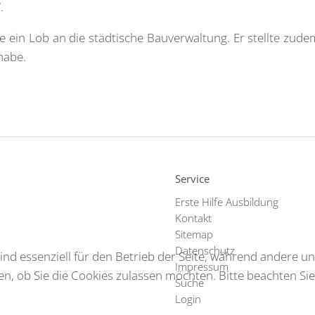
.
te ein Lob an die städtische Bauverwaltung. Er stellte zud
habe.
Service
Erste Hilfe Ausbildung
Kontakt
Sitemap
Datenschutz
ind essenziell für den Betrieb der Seite, während andere u
Impressum
en, ob Sie die Cookies zulassen möchten. Bitte beachten Si
Suche
Login