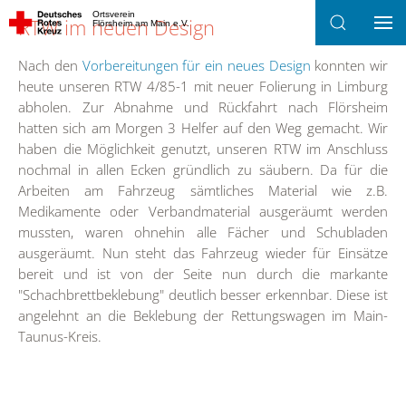
Ortsverein
RTW im neuen Design
Flörsheim am Main e.V.
Zum Hauptinhalt springen
Nach den
Vorbereitungen für ein neues Design
konnten wir
heute unseren RTW 4/85-1 mit neuer Folierung in Limburg
abholen. Zur Abnahme und Rückfahrt nach Flörsheim
hatten sich am Morgen 3 Helfer auf den Weg gemacht. Wir
haben die Möglichkeit genutzt, unseren RTW im Anschluss
nochmal in allen Ecken gründlich zu säubern. Da für die
Arbeiten am Fahrzeug sämtliches Material wie z.B.
Medikamente oder Verbandmaterial ausgeräumt werden
mussten, waren ohnehin alle Fächer und Schubladen
ausgeräumt. Nun steht das Fahrzeug wieder für Einsätze
bereit und ist von der Seite nun durch die markante
"Schachbrettbeklebung" deutlich besser erkennbar. Diese ist
angelehnt an die Beklebung der Rettungswagen im Main-
Taunus-Kreis.