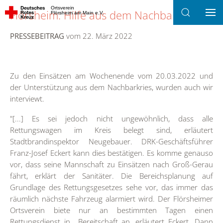
Ortsverein
Flörsheim: Hilfe aus dem Nachbarkreis
Flörsheim am Main e.V.
Zum Hauptinhalt springen
PRESSEBEITRAG
vom 22. März 2022
Zu den Einsätzen am Wochenende vom 20.03.2022 und
der Unterstützung aus dem Nachbarkries, wurden auch wir
interviewt.
"[...] Es sei jedoch nicht ungewöhnlich, dass alle
Rettungswagen im Kreis belegt sind, erläutert
Stadtbrandinspektor Neugebauer. DRK-Geschäftsführer
Franz-Josef Eckert kann dies bestätigen. Es komme genauso
vor, dass seine Mannschaft zu Einsätzen nach Groß-Gerau
fährt, erklärt der Sanitäter. Die Bereichsplanung auf
Grundlage des Rettungsgesetzes sehe vor, das immer das
räumlich nächste Fahrzeug alarmiert wird. Der Flörsheimer
Ortsverein biete nur an bestimmten Tagen einen
Rettungsdienst in Bereitschaft an, erläutert Eckert. Dann