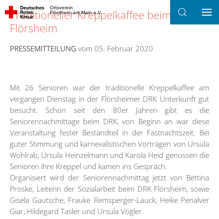
Ortsverein
Traditioneller Kreppelkaffee beim DRK
Flörsheim am Main e.V.
Zum Hauptinhalt springen
Flörsheim
PRESSEMITTEILUNG
vom 05. Februar 2020
Mit 26 Senioren war der traditionelle Kreppelkaffee am
vergangen Dienstag in der Flörsheimer DRK Unterkunft gut
besucht. Schon seit den 80er Jahren gibt es die
Seniorennachmittage beim DRK, von Beginn an war diese
Veranstaltung fester Bestandteil in der Fastnachtszeit. Bei
guter Stimmung und karnevalistischen Vorträgen von Ursula
Wohlrab, Ursula Heinzelmann und Karola Heid genossen die
Senioren ihre Kreppel und kamen ins Gespräch.
Organisiert wird der Seniorennachmittag jetzt von Bettina
Proske, Leiterin der Sozialarbeit beim DRK Flörsheim, sowie
Gisela Gautsche, Frauke Remsperger-Lauck, Heike Penalver
Giar, Hildegard Tasler und Ursula Vogler.