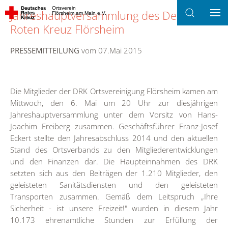
Ortsverein
Jahreshauptversammlung des Deutschen
Flörsheim am Main e.V.
Zum Hauptinhalt springen
Roten Kreuz Flörsheim
PRESSEMITTEILUNG
vom 07.Mai 2015
Die Mitglieder der DRK Ortsvereinigung Flörsheim kamen am
Mittwoch, den 6. Mai um 20 Uhr zur diesjährigen
Jahreshauptversammlung unter dem Vorsitz von Hans-
Joachim Freiberg zusammen. Geschäftsführer Franz-Josef
Eckert stellte den Jahresabschluss 2014 und den aktuellen
Stand des Ortsverbands zu den Mitgliederentwicklungen
und den Finanzen dar. Die Haupteinnahmen des DRK
setzten sich aus den Beiträgen der 1.210 Mitglieder, den
geleisteten Sanitätsdiensten und den geleisteten
Transporten zusammen. Gemäß dem Leitspruch „Ihre
Sicherheit - ist unsere Freizeit!" wurden in diesem Jahr
10.173 ehrenamtliche Stunden zur Erfüllung der