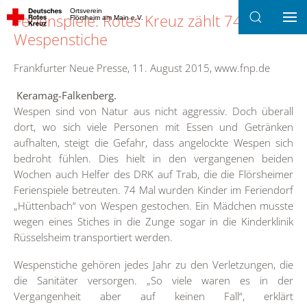
Ortsverein
Ferienspiele: Rotes Kreuz zählt 74
Flörsheim am Main e.V.
Zum Hauptinhalt springen
Wespenstiche
Frankfurter Neue Presse, 11. August 2015, www.fnp.de
Keramag-Falkenberg.
Wespen sind von Natur aus nicht aggressiv. Doch überall
dort, wo sich viele Personen mit Essen und Getränken
aufhalten, steigt die Gefahr, dass angelockte Wespen sich
bedroht fühlen. Dies hielt in den vergangenen beiden
Wochen auch Helfer des DRK auf Trab, die die Flörsheimer
Ferienspiele betreuten. 74 Mal wurden Kinder im Feriendorf
„Hüttenbach“ von Wespen gestochen. Ein Mädchen musste
wegen eines Stiches in die Zunge sogar in die Kinderklinik
Rüsselsheim transportiert werden.
Wespenstiche gehören jedes Jahr zu den Verletzungen, die
die Sanitäter versorgen. „So viele waren es in der
Vergangenheit aber auf keinen Fall“, erklärt