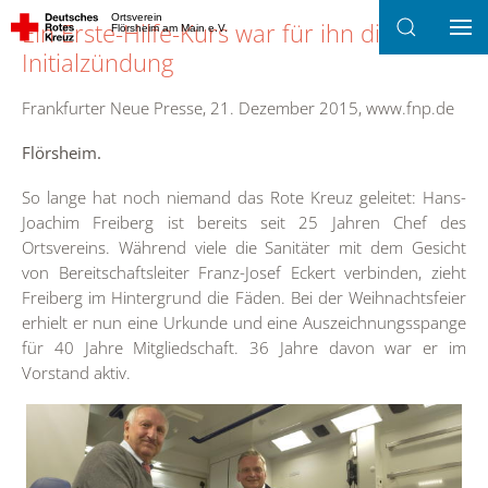
Ortsverein
Ein Erste-Hilfe-Kurs war für ihn die
Flörsheim am Main e.V.
Zum Hauptinhalt springen
Initialzündung
Frankfurter Neue Presse, 21. Dezember 2015, www.fnp.de
Flörsheim.
So lange hat noch niemand das Rote Kreuz geleitet: Hans-
Joachim Freiberg ist bereits seit 25 Jahren Chef des
Ortsvereins. Während viele die Sanitäter mit dem Gesicht
von Bereitschaftsleiter Franz-Josef Eckert verbinden, zieht
Freiberg im Hintergrund die Fäden. Bei der Weihnachtsfeier
erhielt er nun eine Urkunde und eine Auszeichnungsspange
für 40 Jahre Mitgliedschaft. 36 Jahre davon war er im
Vorstand aktiv.