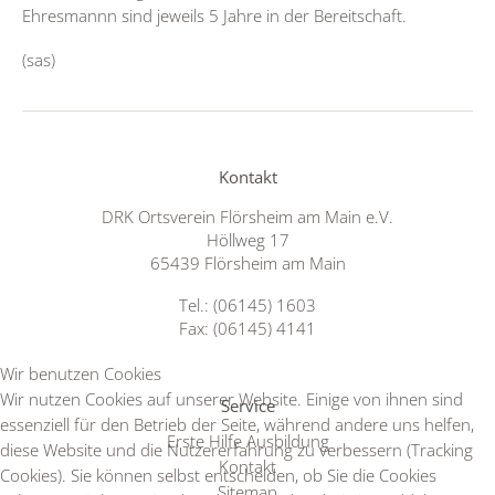
Ehresmannn sind jeweils 5 Jahre in der Bereitschaft.
(sas)
Kontakt
DRK Ortsverein Flörsheim am Main e.V.
Höllweg 17
65439 Flörsheim am Main
Tel.: (06145) 1603
Fax: (06145) 4141
Wir benutzen Cookies
Wir nutzen Cookies auf unserer Website. Einige von ihnen sind
Service
essenziell für den Betrieb der Seite, während andere uns helfen,
Erste Hilfe Ausbildung
diese Website und die Nutzererfahrung zu verbessern (Tracking
Kontakt
Cookies). Sie können selbst entscheiden, ob Sie die Cookies
Sitemap