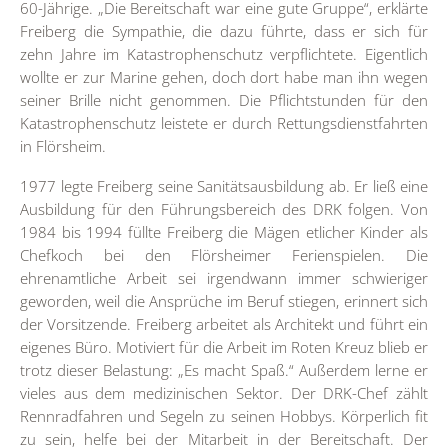
60-Jährige. „Die Bereitschaft war eine gute Gruppe“, erklärte
Freiberg die Sympathie, die dazu führte, dass er sich für
zehn Jahre im Katastrophenschutz verpflichtete. Eigentlich
wollte er zur Marine gehen, doch dort habe man ihn wegen
seiner Brille nicht genommen. Die Pflichtstunden für den
Katastrophenschutz leistete er durch Rettungsdienstfahrten
in Flörsheim.
1977 legte Freiberg seine Sanitätsausbildung ab. Er ließ eine
Ausbildung für den Führungsbereich des DRK folgen. Von
1984 bis 1994 füllte Freiberg die Mägen etlicher Kinder als
Chefkoch bei den Flörsheimer Ferienspielen. Die
ehrenamtliche Arbeit sei irgendwann immer schwieriger
geworden, weil die Ansprüche im Beruf stiegen, erinnert sich
der Vorsitzende. Freiberg arbeitet als Architekt und führt ein
eigenes Büro. Motiviert für die Arbeit im Roten Kreuz blieb er
trotz dieser Belastung: „Es macht Spaß.“ Außerdem lerne er
vieles aus dem medizinischen Sektor. Der DRK-Chef zählt
Rennradfahren und Segeln zu seinen Hobbys. Körperlich fit
zu sein, helfe bei der Mitarbeit in der Bereitschaft. Der