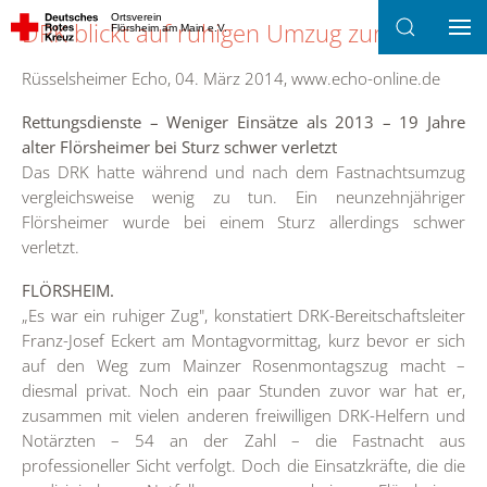
Ortsverein
DRK blickt auf ruhigen Umzug zurück
Flörsheim am Main e.V.
Zum Hauptinhalt springen
Rüsselsheimer Echo, 04. März 2014, www.echo-online.de
Rettungsdienste – Weniger Einsätze als 2013 – 19 Jahre
alter Flörsheimer bei Sturz schwer verletzt
Das DRK hatte während und nach dem Fastnachtsumzug
vergleichsweise wenig zu tun. Ein neunzehnjähriger
Flörsheimer wurde bei einem Sturz allerdings schwer
verletzt.
FLÖRSHEIM.
„Es war ein ruhiger Zug", konstatiert DRK-Bereitschaftsleiter
Franz-Josef Eckert am Montagvormittag, kurz bevor er sich
auf den Weg zum Mainzer Rosenmontagszug macht –
diesmal privat. Noch ein paar Stunden zuvor war hat er,
zusammen mit vielen anderen freiwilligen DRK-Helfern und
Notärzten – 54 an der Zahl – die Fastnacht aus
professioneller Sicht verfolgt. Doch die Einsatzkräfte, die die