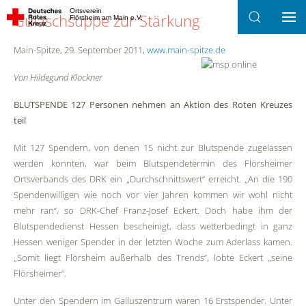
Ortsverein
Gulaschsuppe zur Stärkung
Flörsheim am Main e.V.
Zum Hauptinhalt springen
Main-Spitze, 29. September 2011,
www.main-spitze.de
Von Hildegund Klockner
BLUTSPENDE 127 Personen nehmen an Aktion des Roten Kreuzes
teil
Mit 127 Spendern, von denen 15 nicht zur Blutspende zugelassen
werden konnten, war beim Blutspendetermin des Flörsheimer
Ortsverbands des DRK ein „Durchschnittswert“ erreicht. „An die 190
Spendenwilligen wie noch vor vier Jahren kommen wir wohl nicht
mehr ran“, so DRK-Chef Franz-Josef Eckert. Doch habe ihm der
Blutspendedienst Hessen bescheinigt, dass wetterbedingt in ganz
Hessen weniger Spender in der letzten Woche zum Aderlass kamen.
„Somit liegt Flörsheim außerhalb des Trends“, lobte Eckert „seine
Flörsheimer“.
Unter den Spendern im Galluszentrum waren 16 Erstspender. Unter