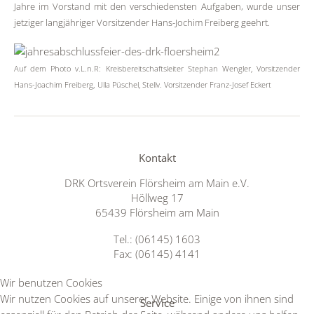
Jahre im Vorstand mit den verschiedensten Aufgaben, wurde unser
jetziger langjähriger Vorsitzender Hans-Jochim Freiberg geehrt.
Auf dem Photo v.L.n.R:
Kreisbereitschaftsleiter Stephan Wengler, Vorsitzender
Hans-Joachim Freiberg,
Ulla Püschel, Stellv. Vorsitzender Franz-Josef Eckert
Kontakt
DRK Ortsverein Flörsheim am Main e.V.
Höllweg 17
65439 Flörsheim am Main
Tel.: (06145) 1603
Fax: (06145) 4141
Wir benutzen Cookies
Wir nutzen Cookies auf unserer Website. Einige von ihnen sind
Service