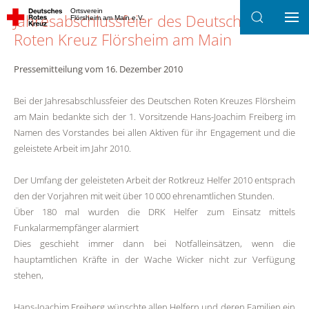
Ortsverein
Jahresabschlussfeier des Deutschen
Flörsheim am Main e.V.
Zum Hauptinhalt springen
Roten Kreuz Flörsheim am Main
Pressemitteilung vom 16. Dezember 2010
Bei der Jahresabschlussfeier des Deutschen Roten Kreuzes Flörsheim
am Main bedankte sich der 1. Vorsitzende Hans-Joachim Freiberg im
Namen des Vorstandes bei allen Aktiven für ihr Engagement und die
geleistete Arbeit im Jahr 2010.
Der Umfang der geleisteten Arbeit der Rotkreuz Helfer 2010 entsprach
den der Vorjahren mit weit über 10 000 ehrenamtlichen Stunden.
Über 180 mal wurden die DRK Helfer zum Einsatz mittels
Funkalarmempfänger alarmiert
Dies geschieht immer dann bei Notfalleinsätzen, wenn die
hauptamtlichen Kräfte in der Wache Wicker nicht zur Verfügung
stehen,
Hans-Joachim Freiberg wünschte allen Helfern und deren Familien ein