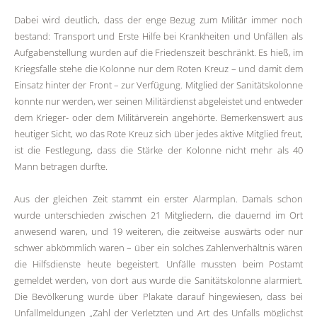
Dabei wird deutlich, dass der enge Bezug zum Militär immer noch
bestand: Transport und Erste Hilfe bei Krankheiten und Unfällen als
Aufgabenstellung wurden auf die Friedenszeit beschränkt. Es hieß, im
Kriegsfalle stehe die Kolonne nur dem Roten Kreuz – und damit dem
Einsatz hinter der Front – zur Verfügung. Mitglied der Sanitätskolonne
konnte nur werden, wer seinen Militärdienst abgeleistet und entweder
dem Krieger- oder dem Militärverein angehörte. Bemerkenswert aus
heutiger Sicht, wo das Rote Kreuz sich über jedes aktive Mitglied freut,
ist die Festlegung, dass die Stärke der Kolonne nicht mehr als 40
Mann betragen durfte.
Aus der gleichen Zeit stammt ein erster Alarmplan. Damals schon
wurde unterschieden zwischen 21 Mitgliedern, die dauernd im Ort
anwesend waren, und 19 weiteren, die zeitweise auswärts oder nur
schwer abkömmlich waren – über ein solches Zahlenverhältnis wären
die Hilfsdienste heute begeistert. Unfälle mussten beim Postamt
gemeldet werden, von dort aus wurde die Sanitätskolonne alarmiert.
Die Bevölkerung wurde über Plakate darauf hingewiesen, dass bei
Unfallmeldungen „Zahl der Verletzten und Art des Unfalls möglichst