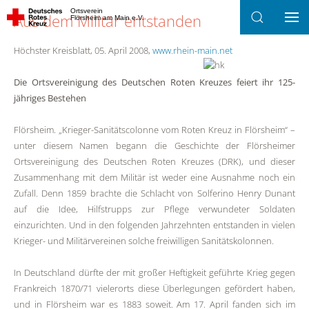
Ortsverein
Aus dem Militär entstanden
Flörsheim am Main e.V.
Zum Hauptinhalt springen
Höchster Kreisblatt, 05. April 2008,
www.rhein-main.net
Die Ortsvereinigung des Deutschen Roten Kreuzes feiert ihr 125-
jähriges Bestehen
Flörsheim. „Krieger-Sanitätscolonne vom Roten Kreuz in Flörsheim“ –
unter diesem Namen begann die Geschichte der Flörsheimer
Ortsvereinigung des Deutschen Roten Kreuzes (DRK), und dieser
Zusammenhang mit dem Militär ist weder eine Ausnahme noch ein
Zufall. Denn 1859 brachte die Schlacht von Solferino Henry Dunant
auf die Idee, Hilfstrupps zur Pflege verwundeter Soldaten
einzurichten. Und in den folgenden Jahrzehnten entstanden in vielen
Krieger- und Militärvereinen solche freiwilligen Sanitätskolonnen.
In Deutschland dürfte der mit großer Heftigkeit geführte Krieg gegen
Frankreich 1870/71 vielerorts diese Überlegungen gefördert haben,
und in Flörsheim war es 1883 soweit. Am 17. April fanden sich im