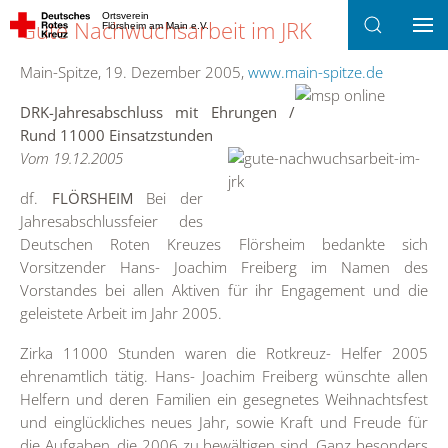
Ortsverein
Gute Nachwuchsarbeit im JRK
Flörsheim am Main e.V.
Zum Hauptinhalt springen
Main-Spitze, 19. Dezember 2005,
www.main-spitze.de
DRK-Jahresabschluss mit Ehrungen /
Rund 11000 Einsatzstunden
Vom 19.12.2005
df.
FLÖRSHEIM
Bei der
Jahresabschlussfeier des
Deutschen Roten Kreuzes Flörsheim bedankte sich
Vorsitzender Hans- Joachim Freiberg im Namen des
Vorstandes bei allen Aktiven für ihr Engagement und die
geleistete Arbeit im Jahr 2005.
Zirka 11000 Stunden waren die Rotkreuz- Helfer 2005
ehrenamtlich tätig. Hans- Joachim Freiberg wünschte allen
Helfern und deren Familien ein gesegnetes Weihnachtsfest
und einglückliches neues Jahr, sowie Kraft und Freude für
die Aufgaben, die 2006 zu bewältigen sind. Ganz besonders