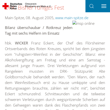
Ortsverein
DRK: Bisher ruhiges Fest
Flörsheim am Main e.V.
Zum Hauptinhalt springen
Main-Spitze, 08. August 2005,
www.main-spitze.de
Bilanz überschaubar / Rotkreuz jeden
Tag mit sechs Helfern im Einsatz
hbk.
WICKER
Franz Eckert, der Chef des Flörsheimer
Ortsverbands des Roten Kreuzes, spricht bei dem jüngsten
vom "ruhigsten>Weinfest in der Geschichte". Bilanz: eine
Alkoholvergiftung am Freitag und eine am Samstag -
allesamt junge Frauen. Drei Verletzungen aufgrund von
Rangeleien mussten im DRK- Stützpunkt Alte
Goldbornschule behandelt werden. "Den Mann, der nach
dem Weinfestbesuch erst zu Hause umkippte und den
Rettungswagen brauchte, zählen wir nicht mit", berichtet
Eckert schmunzelnd. Schnittwunden und die teilweise
schweren Verletzungen durch wegspritzende Scherben auf
den Gehwegen waren dank des Flaschenpfands von zwei