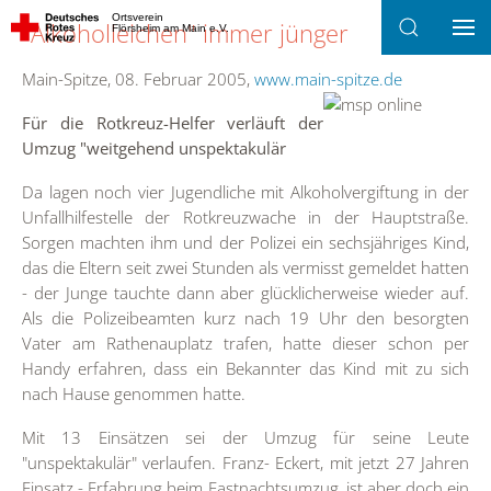
Ortsverein
"Alkoholleichen" immer jünger
Flörsheim am Main e.V.
Zum Hauptinhalt springen
Main-Spitze, 08. Februar 2005,
www.main-spitze.de
Für die Rotkreuz-Helfer verläuft der
Umzug "weitgehend unspektakulär
Da lagen noch vier Jugendliche mit Alkoholvergiftung in der
Unfallhilfestelle der Rotkreuzwache in der Hauptstraße.
Sorgen machten ihm und der Polizei ein sechsjähriges Kind,
das die Eltern seit zwei Stunden als vermisst gemeldet hatten
- der Junge tauchte dann aber glücklicherweise wieder auf.
Als die Polizeibeamten kurz nach 19 Uhr den besorgten
Vater am Rathenauplatz trafen, hatte dieser schon per
Handy erfahren, dass ein Bekannter das Kind mit zu sich
nach Hause genommen hatte.
Mit 13 Einsätzen sei der Umzug für seine Leute
"unspektakulär" verlaufen. Franz- Eckert, mit jetzt 27 Jahren
Einsatz - Erfahrung beim Fastnachtsumzug, ist aber doch ein