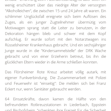
wenig erschüttert über das niedrige Alter der versorgten
"Alkoholleichen", die zwischen 15 und 24 Jahre alt waren. Ein
schlimmer Unglücksfall ereignete sich beim Auflösen des
Zuges, als ein junger Zugteilnehmer übermütig vom
Motivwagen sprang statt die Leiter zu benutzen, in der
Dekoration hängen blieb und schwer mit dem Kopf
aufschlug. Er wurde sofort mit den Notarztwagen ins
Rüsselsheimer Krankenhaus gebracht. Und ein sechsjähriger
Junge wurde in die "Kindersammelstelle" der DRK Wache
gebracht und von einer Erzieherin betreut, bis ihn die
glücklichen Eltern wieder in die Arme schließen konnten.
Das Flörsheimer Rote Kreuz arbeitet völlig autark, mit
eigener Funkverbindung. Die Zusammenarbeit mit Polizei
und Feuerwehr ist "einseitig": Die melden sich bei Franz
Eckert nur, wenn Sanitäter gebraucht werden.
64 Einsatzkräfte, davon kamen die Hälfte von den
befreundeten Rotkreuzstationen in Liederbach, Eppstein
und Bischofsheim, "schenkten ihre Freizeit für die Sicherheit