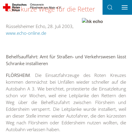
Ortsverein
Bald kurze Wege für die Retter
Flörsheim am Main e.V.
Zum Hauptinhalt springen
Rüsselsheimer Echo, 28. Juli 2003,
www.echo-online.de
Behelfsauffahrt: Amt für Straßen- und Verkehrswesen lässt
Schranke installieren
FLÖRSHEIM
. Die Einsatzfahrzeuge des Roten Kreuzes
kommen demnächst bei Unfällen wieder schneller auf die
Autobahn A 3. Wie berichtet, protestierte die Einsatzleitung
schon vor Wochen, weil eine Leitplanke den Rettern den
Weg über die Behelfszufahrt zwischen Flörsheim und
Eddersheim versperrt. Die Leitplanke wurde installiert, weil
an dieser Stelle immer wieder Autofahrer, die den kürzesten
Weg nach Flörsheim oder Eddersheim nutzen wollten, die
Autobahn verlassen haben.