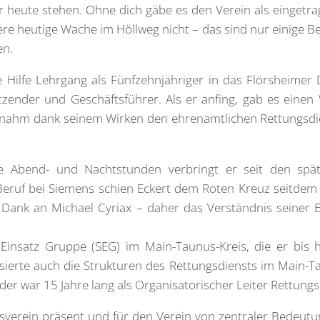
r heute stehen. Ohne dich gäbe es den Verein als eingetrag
re heutige Wache im Höllweg nicht – das sind nur einige B
en.
e Hilfe Lehrgang als Fünfzehnjähriger in das Flörsheimer 
sitzender und Geschäftsführer. Als er anfing, gab es ein
ahm dank seinem Wirken den ehrenamtlichen Rettungsdiens
e Abend- und Nachtstunden verbringt er seit den spä
eruf bei Siemens schien Eckert dem Roten Kreuz seitdem m
ank an Michael Cyriax – daher das Verständnis seiner
Einsatz Gruppe (SEG) im Main-Taunus-Kreis, die er bis he
sierte auch die Strukturen des Rettungsdiensts im Main-T
oder war 15 Jahre lang als Organisatorischer Leiter Rettung
Ortsverein präsent und für den Verein von zentraler Bedeu