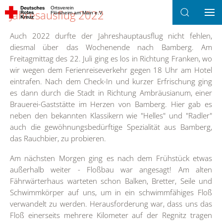
Ortsverein
Jahresausflug 2022
Flörsheim am Main e.V.
Zum Hauptinhalt springen
Auch 2022 durfte der Jahreshauptausflug nicht fehlen,
diesmal über das Wochenende nach Bamberg. Am
Freitagmittag des 22. Juli ging es los in Richtung Franken, wo
wir wegen dem Ferienreiseverkehr gegen 18 Uhr am Hotel
eintrafen. Nach dem Check-In und kurzer Erfrischung ging
es dann durch die Stadt in Richtung Ambräusianum, einer
Brauerei-Gaststätte im Herzen von Bamberg. Hier gab es
neben den bekannten Klassikern wie "Helles" und "Radler"
auch die gewöhnungsbedürftige Spezialität aus Bamberg,
das Rauchbier, zu probieren.
Am nächsten Morgen ging es nach dem Frühstück etwas
außerhalb weiter - Floßbau war angesagt! Am alten
Fährwärterhaus warteten schon Balken, Bretter, Seile und
Schwimmkörper auf uns, um in ein schwimmfähiges Floß
verwandelt zu werden. Herausforderung war, dass uns das
Floß einerseits mehrere Kilometer auf der Regnitz tragen