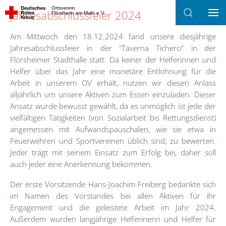
Ortsverein
Jahresabschlussfeier 2024
Flörsheim am Main e.V.
Zum Hauptinhalt springen
Am Mittwoch den 18.12.2024 fand unsere diesjährige
Jahresabschlussfeier in der "Taverna Tichero" in der
Flörsheimer Stadthalle statt. Da keiner der Helferinnen und
Helfer über das Jahr eine monetäre Entlohnung für die
Arbeit in unserem OV erhält, nutzen wir diesen Anlass
alljährlich um unsere Aktiven zum Essen einzuladen. Dieser
Ansatz wurde bewusst gewählt, da es unmöglich ist jede der
vielfältigen Tätigkeiten (von Sozialarbeit bis Rettungsdienst)
angemessen mit Aufwandspauschalen, wie sie etwa in
Feuerwehren und Sportvereinen üblich sind, zu bewerten.
Jeder trägt mit seinem Einsatz zum Erfolg bei, daher soll
auch jeder eine Anerkennung bekommen.
Der erste Vorsitzende Hans-Joachim Freiberg bedankte sich
im Namen des Vorstandes bei allen Aktiven für ihr
Engagement und die geleistete Arbeit im Jahr 2024.
Außerdem wurden langjährige Helferinenn und Helfer für