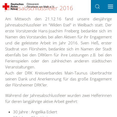
Ortsverein
Jahresabschlussfeier 2016
Flörsheim am Main e.V.
Zum Hauptinhalt springen
Am Mittwoch den 21.12.16 fand unsere diesjährige
Jahresabschlussfeier im "Wilden Esel" in Weilbach statt. Der
erste Vorsitzende Hans-Joachim Freiberg bedankte sich im
Namen des Vorstandes bei allen Aktiven für ihr Engagement
und die geleistete Arbeit im Jahr 2016. Sven Heß, erster
Stadtrat von Flörsheim, bedankte sich im Namen der Stadt
ebenfalls bei den DRKlern für ihre Leistungen z.B. bei den
Ferienspielen oder den zahlreichen anderen städtischen
Veranstaltungen.
Auch der DRK Kreisverbandes Main-Taunus überbrachte
seinen Dank und Anerkennung für das große Engagement
der Flörsheimer DRK'ler.
Während der Jahresabschlussfeier wurden zwei Helferinnen
für deren langjährige aktive Arbeit geehrt:
30 Jahre : Angelika Eckert