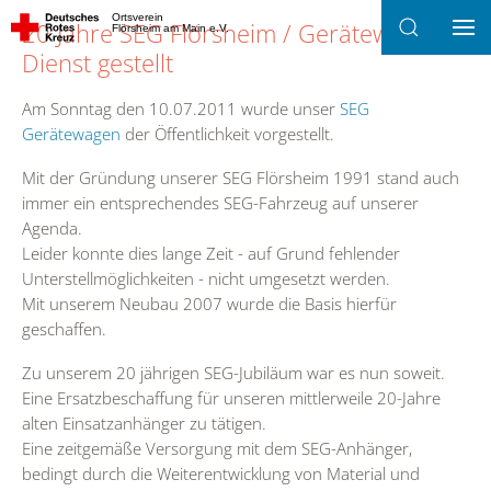
Ortsverein
20 Jahre SEG Flörsheim / Gerätewagen in
Flörsheim am Main e.V.
Zum Hauptinhalt springen
Dienst gestellt
Am Sonntag den 10.07.2011 wurde unser
SEG
Gerätewagen
der Öffentlichkeit vorgestellt.
Mit der Gründung unserer SEG Flörsheim 1991 stand auch
immer ein entsprechendes SEG-Fahrzeug auf unserer
Agenda.
Leider konnte dies lange Zeit - auf Grund fehlender
Unterstellmöglichkeiten - nicht umgesetzt werden.
Mit unserem Neubau 2007 wurde die Basis hierfür
geschaffen.
Zu unserem 20 jährigen SEG-Jubiläum war es nun soweit.
Eine Ersatzbeschaffung für unseren mittlerweile 20-Jahre
alten Einsatzanhänger zu tätigen.
Eine zeitgemäße Versorgung mit dem SEG-Anhänger,
bedingt durch die Weiterentwicklung von Material und