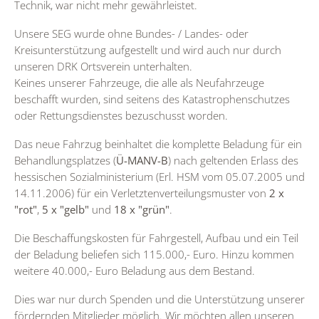
Technik, war nicht mehr gewährleistet.
Unsere SEG wurde ohne Bundes- / Landes- oder
Kreisunterstützung aufgestellt und wird auch nur durch
unseren DRK Ortsverein unterhalten.
Keines unserer Fahrzeuge, die alle als Neufahrzeuge
beschafft wurden, sind seitens des Katastrophenschutzes
oder Rettungsdienstes bezuschusst worden.
Das neue Fahrzug beinhaltet die komplette Beladung für ein
Behandlungsplatzes (
Ü-MANV-B
) nach geltenden Erlass des
hessischen Sozialministerium (Erl. HSM vom 05.07.2005 und
14.11.2006) für ein Verletztenverteilungsmuster von
2 x
"rot"
,
5 x "gelb"
und
18 x "grün"
.
Die Beschaffungskosten für Fahrgestell, Aufbau und ein Teil
der Beladung beliefen sich 115.000,- Euro. Hinzu kommen
weitere 40.000,- Euro Beladung aus dem Bestand.
Dies war nur durch Spenden und die Unterstützung unserer
fördernden Mitglieder möglich. Wir möchten allen unseren