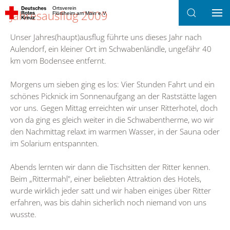
Ortsverein
Jahresausflug 2009
Flörsheim am Main e.V.
Zum Hauptinhalt springen
Unser Jahres(haupt)ausflug führte uns dieses Jahr nach
Aulendorf, ein kleiner Ort im Schwabenländle, ungefähr 40
km vom Bodensee entfernt.
Morgens um sieben ging es los: Vier Stunden Fahrt und ein
schönes Picknick im Sonnenaufgang an der Raststätte lagen
vor uns. Gegen Mittag erreichten wir unser Ritterhotel, doch
von da ging es gleich weiter in die Schwabentherme, wo wir
den Nachmittag relaxt im warmen Wasser, in der Sauna oder
im Solarium entspannten.
Abends lernten wir dann die Tischsitten der Ritter kennen.
Beim „Rittermahl", einer beliebten Attraktion des Hotels,
wurde wirklich jeder satt und wir haben einiges über Ritter
erfahren, was bis dahin sicherlich noch niemand von uns
wusste.