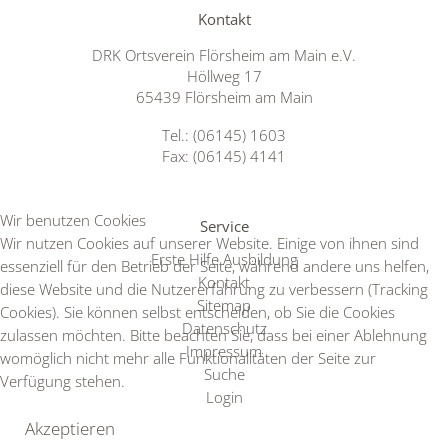
Kontakt
DRK Ortsverein Flörsheim am Main e.V.
Höllweg 17
65439 Flörsheim am Main
Tel.: (06145) 1603
Fax: (06145) 4141
Wir benutzen Cookies
Service
Wir nutzen Cookies auf unserer Website. Einige von ihnen sind
Erste Hilfe Ausbildung
essenziell für den Betrieb der Seite, während andere uns helfen,
Kontakt
diese Website und die Nutzererfahrung zu verbessern (Tracking
Sitemap
Cookies). Sie können selbst entscheiden, ob Sie die Cookies
Datenschutz
zulassen möchten. Bitte beachten Sie, dass bei einer Ablehnung
Impressum
womöglich nicht mehr alle Funktionalitäten der Seite zur
Suche
Verfügung stehen.
Login
Akzeptieren