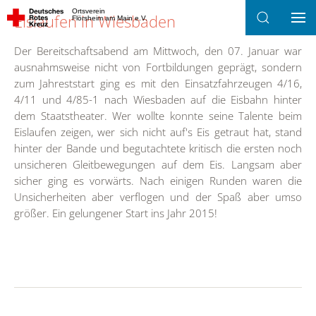
Ortsverein
Eislaufen in Wiesbaden
Flörsheim am Main e.V.
Zum Hauptinhalt springen
Der Bereitschaftsabend am Mittwoch, den 07. Januar war
ausnahmsweise nicht von Fortbildungen geprägt, sondern
zum Jahreststart ging es mit den Einsatzfahrzeugen 4/16,
4/11 und 4/85-1 nach Wiesbaden auf die Eisbahn hinter
dem Staatstheater. Wer wollte konnte seine Talente beim
Eislaufen zeigen, wer sich nicht auf's Eis getraut hat, stand
hinter der Bande und begutachtete kritisch die ersten noch
unsicheren Gleitbewegungen auf dem Eis. Langsam aber
sicher ging es vorwärts. Nach einigen Runden waren die
Unsicherheiten aber verflogen und der Spaß aber umso
größer. Ein gelungener Start ins Jahr 2015!