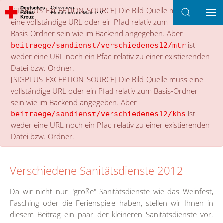
×
danger
Ortsverein
[SIGPLUS_EXCEPTION_SOURCE] Die Bild-Quelle muss
Flörsheim am Main e.V.
eine vollständige URL oder ein Pfad relativ zum
Zum Hauptinhalt springen
Basis-Ordner sein wie im Backend angegeben. Aber
ist
beitraege/sandienst/verschiedenes12/mtr
weder eine URL noch ein Pfad relativ zu einer existierenden
Datei bzw. Ordner.
[SIGPLUS_EXCEPTION_SOURCE] Die Bild-Quelle muss eine
vollständige URL oder ein Pfad relativ zum Basis-Ordner
sein wie im Backend angegeben. Aber
ist
beitraege/sandienst/verschiedenes12/khs
weder eine URL noch ein Pfad relativ zu einer existierenden
Datei bzw. Ordner.
Verschiedene Sanitätsdienste 2012
Da wir nicht nur "große" Sanitätsdienste wie das Weinfest,
Fasching oder die Ferienspiele haben, stellen wir Ihnen in
diesem Beitrag ein paar der kleineren Sanitätsdienste vor.