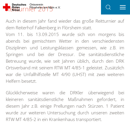
Ortsverein
Reitturnier 2015
Flörsheim am Main e.V.
Zum Hauptinhalt springen
Auch in diesem Jahr fand wieder das große Reitturnier auf
dem Reiterhof Falkenberg in Flörsheim statt.
Vom 11. bis 13.09.2015 wurde sich von morgens bis
abends bei gemischtem Wetter in den verschiedensten
Disziplinen und Leistungsklassen gemessen, wie z.B. im
Springen und bei der Dressur. Die sanitätsdienstliche
Betreuung wurde, wie seit Jahren üblich, durch den DRK
Ortsverband mit seinem RTW MT 4/85-1 geleistet. Zusätzlich
war die Unfallhilfstelle MT 4/90 (UHST) mit zwei weiteren
Helfern besetzt.
Glücklicherweise waren die DRKler überwiegend bei
kleineren sanitätsdienstliche Maßnahmen gefordert, in
diesem Jahr z.B. einige Prellungen nach Stürzen. 1 Patient
wurde zur weiteren Untersuchung durch unseren zweiten
RTW MT 4/85-2 in ein Krankenhaus transportiert.