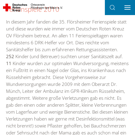
Ortsverein
Ferienspiele 2010
Flörsheim am Main e.V.
Zum Hauptinhalt springen
In diesem Jahr fanden die 35. Flörsheimer Ferienspiele statt
und diese wurden wie immer vom Deutschen Roten Kreuz
OV Flörsheim betreut. An allen 11 Ferienspieltagen waren
mindestens 6 DRK-Helfer vor Ort. Dies reichte vom
Sanitätshelfer bis zum erfahrenen Rettungsassistenten.
252
Kinder (und Betreuer) suchten unser Sanitätszelt auf.
11
Kinder wurden zur optimalen Wundversorgung, meistens
ein Fußtritt in einen Nagel oder Glas, ins Krankenhaus nach
Rüsselsheim gebracht. Diese Vorgehensweise zur
Wundversorgungen wurde 2009 mit dem Oberarzt Dr.
Münch, Leiter der Ambulanz im GPR-Klinikum Rüsselsheim,
abgestimmt. Weitere große Verletzungen gab es nicht. Es
gab den einen oder anderen Splitter, kleine Verbrennungen
vom Lagerfeuer und wenige Bienenstiche. Bei diesen kleinen
Verletzungen haben wir gerne mit Desinfektionsmittel (was
nicht brennt!) sowie Pflaster geholfen, bei Bauchschmerzen
oder Sehnsucht nach der Mama gab es auch schon mal ein