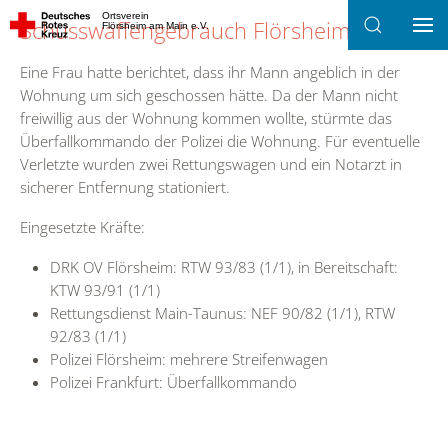
Ortsverein
Schusswaffengebrauch Flörsheim
Flörsheim am Main e.V.
Zum Hauptinhalt springen
Eine Frau hatte berichtet, dass ihr Mann angeblich in der
Wohnung um sich geschossen hätte. Da der Mann nicht
freiwillig aus der Wohnung kommen wollte, stürmte das
Überfallkommando der Polizei die Wohnung. Für eventuelle
Verletzte wurden zwei Rettungswagen und ein Notarzt in
sicherer Entfernung stationiert.
Eingesetzte Kräfte:
DRK OV Flörsheim: RTW 93/83 (1/1), in Bereitschaft:
KTW 93/91 (1/1)
Rettungsdienst Main-Taunus: NEF 90/82 (1/1), RTW
92/83 (1/1)
Polizei Flörsheim: mehrere Streifenwagen
Polizei Frankfurt: Überfallkommando