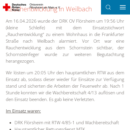
Ortsverein
Rauchentwicklung in Weilbach
Flörsheim am Main e.V.
Zum Hauptinhalt springen
Am 16.04.2026 wurde der DRK OV Flörsheim um 19:56 Uhr
(kleine Schleife) mit dem Einsatzstichwort
„Rauchentwicklung“ zu einem Wohnhaus in die Frankfurter
Straße nach Weilbach alarmiert. Vor Ort war eine
Rauchentwicklung aus dem Schornstein sichtbar, der
Schornsteinfeger wurde zur weiteren Begutachtung
herangezogen.
Wir lösten um 20:05 Uhr den hauptamtlichen RTW aus dem
Einsatz ab, sodass dieser wieder für Einsätze zur Verfügung
stand und sicherten die Arbeiten der Feuerwehr ab. Nach 1
Stunde konnten wir die Wachbereitschaft 4/13 auflösen und
den Einsatz beenden. Es gab keine Verletzten.
Im Einsatz waren:
DRK Flörsheim mit RTW 4/85-1 und Wachbereitschaft
Hauptamtlicher Rettungsdienst MTK