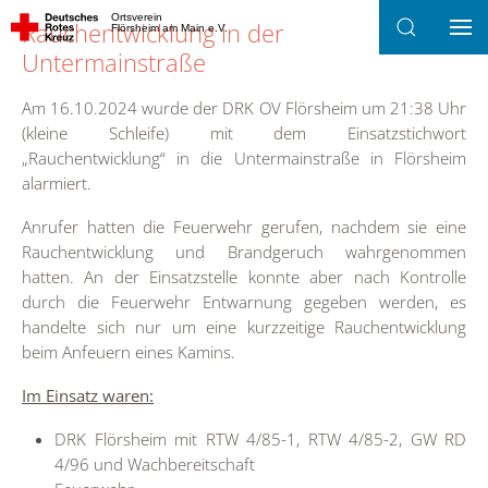
Ortsverein
Rauchentwicklung in der
Flörsheim am Main e.V.
Zum Hauptinhalt springen
Untermainstraße
Am 16.10.2024 wurde der DRK OV Flörsheim um 21:38 Uhr
(kleine Schleife) mit dem Einsatzstichwort
„Rauchentwicklung“ in die Untermainstraße in Flörsheim
alarmiert.
Anrufer hatten die Feuerwehr gerufen, nachdem sie eine
Rauchentwicklung und Brandgeruch wahrgenommen
hatten. An der Einsatzstelle konnte aber nach Kontrolle
durch die Feuerwehr Entwarnung gegeben werden, es
handelte sich nur um eine kurzzeitige Rauchentwicklung
beim Anfeuern eines Kamins.
Im Einsatz waren:
DRK Flörsheim mit RTW 4/85-1, RTW 4/85-2, GW RD
4/96 und Wachbereitschaft