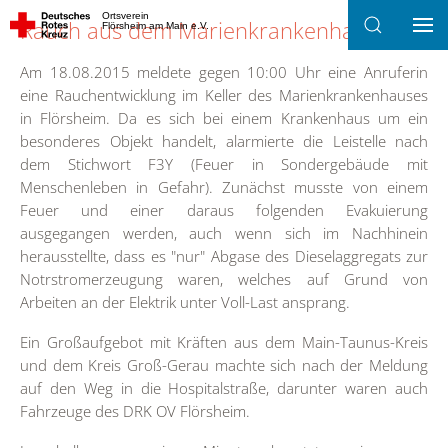
Ortsverein
Rauch aus dem Marienkrankenhaus
Flörsheim am Main e.V.
Zum Hauptinhalt springen
Am 18.08.2015 meldete gegen 10:00 Uhr eine Anruferin
eine Rauchentwicklung im Keller des Marienkrankenhauses
in Flörsheim. Da es sich bei einem Krankenhaus um ein
besonderes Objekt handelt, alarmierte die Leistelle nach
dem Stichwort F3Y (Feuer in Sondergebäude mit
Menschenleben in Gefahr). Zunächst musste von einem
Feuer und einer daraus folgenden Evakuierung
ausgegangen werden, auch wenn sich im Nachhinein
herausstellte, dass es "nur" Abgase des Dieselaggregats zur
Notrstromerzeugung waren, welches auf Grund von
Arbeiten an der Elektrik unter Voll-Last ansprang.
Ein Großaufgebot mit Kräften aus dem Main-Taunus-Kreis
und dem Kreis Groß-Gerau machte sich nach der Meldung
auf den Weg in die Hospitalstraße, darunter waren auch
Fahrzeuge des DRK OV Flörsheim.