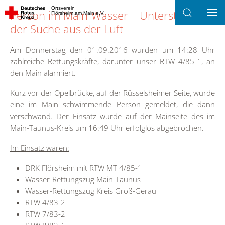
Ortsverein
Person im Main-Wasser – Unterstützung
Flörsheim am Main e.V.
Zum Hauptinhalt springen
der Suche aus der Luft
Am Donnerstag den 01.09.2016 wurden um 14:28 Uhr
zahlreiche Rettungskräfte, darunter unser RTW 4/85-1, an
den Main alarmiert.
Kurz vor der Opelbrücke, auf der Rüsselsheimer Seite, wurde
eine
im Main schwimmende Person gemeldet, die dann
verschwand. Der
Einsatz wurde auf der Mainseite des im
Main-Taunus-Kreis um 16:49 Uhr erfolglos abgebrochen.
Im Einsatz waren:
DRK Flörsheim mit RTW MT 4/85-1
Wasser-Rettungszug Main-Taunus
Wasser-Rettungszug Kreis Groß-Gerau
RTW 4/83-2
RTW 7/83-2