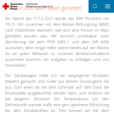
Ortsverein
Person aus dem Main gerettet
Flörsheim am Main e.V.
Zum Hauptinhalt springen
Am Abend des 15.12.2021 wurde das DRK Flörsheim um
19:25 Uhr zusammen mit dem Wasser-Rettungszug (WRZ)
nach Eddersheim alarmiert, weil dort eine Person im Main
gemeldet worden war. Wir konnten unmittelbar nach
Alarmierung mit dem RTW 4/85-1 und dem GW 4/96
ausrücken, denn einige Helfer waren bereits auf der Wache,
da wir jeden Mittwoch zu unserem Bereitschaftsabend
zusammen kommen um Aufgaben zu erledigen und uns
fortzubilden.
Der Gerätewagen hatte sich bei vergangenen Einsätzen
bewährt gemacht und rückte aus diesem Grund gleich mit
aus. Zum einen da mit dem Lichtmast auf dem Dach die
Einsatzstelle ausgeleuchtet werden kann, zum anderen da
bei längeren Einsätzen bei Temperaturen um den
Gefrierpunkt warmer Kaffe eine gern gesehene Erfrischung
bei allen Einsatzkräften ist. Den können wir mit dem