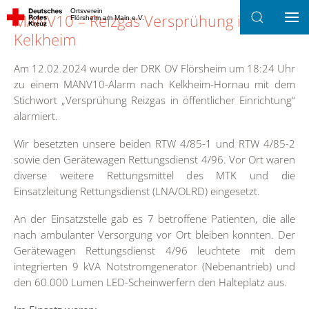
Ortsverein
MANV10 – Reizgas Versprühung in
Flörsheim am Main e.V.
Zum Hauptinhalt springen
Kelkheim
Am 12.02.2024 wurde der DRK OV Flörsheim um 18:24 Uhr
zu einem MANV10-Alarm nach Kelkheim-Hornau mit dem
Stichwort „Versprühung Reizgas in öffentlicher Einrichtung“
alarmiert.
Wir besetzten unsere beiden RTW 4/85-1 und RTW 4/85-2
sowie den Gerätewagen Rettungsdienst 4/96. Vor Ort waren
diverse weitere Rettungsmittel des MTK und die
Einsatzleitung Rettungsdienst (LNA/OLRD) eingesetzt.
An der Einsatzstelle gab es 7 betroffene Patienten, die alle
nach ambulanter Versorgung vor Ort bleiben konnten. Der
Gerätewagen Rettungsdienst 4/96 leuchtete mit dem
integrierten 9 kVA Notstromgenerator (Nebenantrieb) und
den 60.000 Lumen LED-Scheinwerfern den Halteplatz aus.