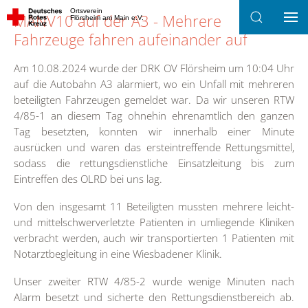
Ortsverein
MANV10 auf der A3 - Mehrere
Flörsheim am Main e.V.
Zum Hauptinhalt springen
Fahrzeuge fahren aufeinander auf
Am 10.08.2024 wurde der DRK OV Flörsheim um 10:04 Uhr
auf die Autobahn A3 alarmiert, wo ein Unfall mit mehreren
beteiligten Fahrzeugen gemeldet war. Da wir unseren RTW
4/85-1 an diesem Tag ohnehin ehrenamtlich den ganzen
Tag besetzten, konnten wir innerhalb einer Minute
ausrücken und waren das ersteintreffende Rettungsmittel,
sodass die rettungsdienstliche Einsatzleitung bis zum
Eintreffen des OLRD bei uns lag.
Von den insgesamt 11 Beteiligten mussten mehrere leicht-
und mittelschwerverletzte Patienten in umliegende Kliniken
verbracht werden, auch wir transportierten 1 Patienten mit
Notarztbegleitung in eine Wiesbadener Klinik.
Unser zweiter RTW 4/85-2 wurde wenige Minuten nach
Alarm besetzt und sicherte den Rettungsdienstbereich ab.