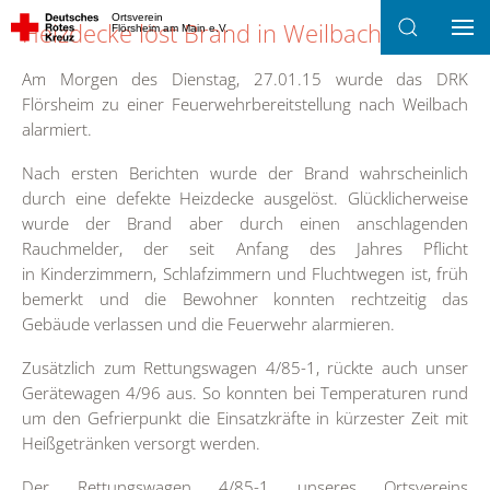
Ortsverein
Heizdecke löst Brand in Weilbach aus
Flörsheim am Main e.V.
Zum Hauptinhalt springen
Am Morgen des Dienstag, 27.01.15 wurde das DRK
Flörsheim zu einer Feuerwehrbereitstellung nach Weilbach
alarmiert.
Nach ersten Berichten wurde der Brand wahrscheinlich
durch eine defekte Heizdecke ausgelöst. Glücklicherweise
wurde der Brand aber durch einen anschlagenden
Rauchmelder, der seit Anfang des Jahres Pflicht
in Kinderzimmern, Schlafzimmern und Fluchtwegen ist, früh
bemerkt und die Bewohner konnten rechtzeitig das
Gebäude verlassen und die Feuerwehr alarmieren.
Zusätzlich zum Rettungswagen 4/85-1, rückte auch unser
Gerätewagen 4/96 aus. So konnten bei Temperaturen rund
um den Gefrierpunkt die Einsatzkräfte in kürzester Zeit mit
Heißgetränken versorgt werden.
Der Rettungswagen 4/85-1 unseres Ortsvereins