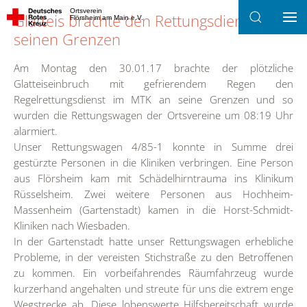
Ortsverein
Glatteis brachte den Rettungsdienst an
Flörsheim am Main e.V.
Zum Hauptinhalt springen
seinen Grenzen
Am Montag den 30.01.17 brachte der plötzliche
Glatteiseinbruch mit gefrierendem Regen den
Regelrettungsdienst im MTK an seine Grenzen und so
wurden die Rettungswagen der Ortsvereine um 08:19 Uhr
alarmiert.
Unser Rettungswagen 4/85-1 konnte in Summe drei
gestürzte Personen in die Kliniken verbringen. Eine Person
aus Flörsheim kam mit Schädelhirntrauma ins Klinikum
Rüsselsheim. Zwei weitere Personen aus Hochheim-
Massenheim (Gartenstadt) kamen in die Horst-Schmidt-
Kliniken nach Wiesbaden.
In der Gartenstadt hatte unser Rettungswagen erhebliche
Probleme, in der vereisten Stichstraße zu den Betroffenen
zu kommen. Ein vorbeifahrendes Räumfahrzeug wurde
kurzerhand angehalten und streute für uns die extrem enge
Wegstrecke ab. Diese lobenswerte Hilfsbereitschaft wurde