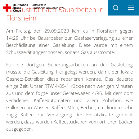
Ortsverein
Gasaustritt nach Bauarbeiten in
Flörsheim am Main e.V.
Zum Hauptinhalt springen
Flörsheim
Am Freitag, den 29.09.2023 kam es in Flörsheim gegen
14:29 Uhr bei Bauarbeiten zur Glasfaserverlegung zu einer
Beschädigung einer Gasleitung. Diese wurde mit einem
Schussgerät angeschossen, sodass Gas ausströmte.
Für die dortigen Sicherungsarbeiten an der Gasleitung
musste die Gasleitung frei gelegt werden, damit der lokale
Gasnetz-Betreiber diese reparieren konnte. Das dauerte
einige Zeit. Unser RTW 4/85-1 rückte nach wenigen Minuten
aus und dem folgte unser Gerätewagen 4/96. Mit dem dort
verladenen Kaffeeautomaten und allem Zubehör, wie
Gallonen an Wasser, Kaffee, Milch, Becher, etc. konnte sehr
zügig Kaffee zur Versorgung der Einsatzkräfte gekocht
werden, dazu wurden Kaffeestückchen vom örtlichen Bäcker
ausgegeben.