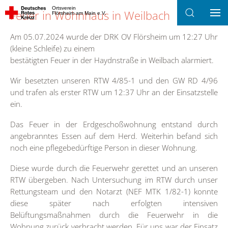
Ortsverein
Feuer in Wohnhaus in Weilbach
Flörsheim am Main e.V.
Zum Hauptinhalt springen
Am 05.07.2024 wurde der DRK OV Flörsheim um 12:27 Uhr
(kleine Schleife) zu einem
bestätigten Feuer in der Haydnstraße in Weilbach alarmiert.
Wir besetzten unseren RTW 4/85-1 und den GW RD 4/96
und trafen als erster RTW um 12:37 Uhr an der Einsatzstelle
ein.
Das Feuer in der Erdgeschoßwohnung entstand durch
angebranntes Essen auf dem Herd. Weiterhin befand sich
noch eine pflegebedürftige Person in dieser Wohnung.
Diese wurde durch die Feuerwehr gerettet und an unseren
RTW übergeben. Nach Untersuchung im RTW durch unser
Rettungsteam und den Notarzt (NEF MTK 1/82-1) konnte
diese später nach erfolgten intensiven
Belüftungsmaßnahmen durch die Feuerwehr in die
Wohnung zurück verbracht werden. Für uns war der Einsatz