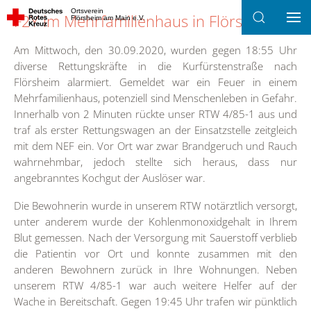
Ortsverein
F2Y im Mehrfamilienhaus in Flörsheim
Flörsheim am Main e.V.
Zum Hauptinhalt springen
Am Mittwoch, den 30.09.2020, wurden gegen 18:55 Uhr
diverse Rettungskräfte in die Kurfürstenstraße nach
Flörsheim alarmiert. Gemeldet war ein Feuer in einem
Mehrfamilienhaus, potenziell sind Menschenleben in Gefahr.
Innerhalb von 2 Minuten rückte unser RTW 4/85-1 aus und
traf als erster Rettungswagen an der Einsatzstelle zeitgleich
mit dem NEF ein. Vor Ort war zwar Brandgeruch und Rauch
wahrnehmbar, jedoch stellte sich heraus, dass nur
angebranntes Kochgut der Auslöser war.
Die Bewohnerin wurde in unserem RTW notärztlich versorgt,
unter anderem wurde der Kohlenmonoxidgehalt in Ihrem
Blut gemessen. Nach der Versorgung mit Sauerstoff verblieb
die Patientin vor Ort und konnte zusammen mit den
anderen Bewohnern zurück in Ihre Wohnungen. Neben
unserem RTW 4/85-1 war auch weitere Helfer auf der
Wache in Bereitschaft. Gegen 19:45 Uhr trafen wir pünktlich