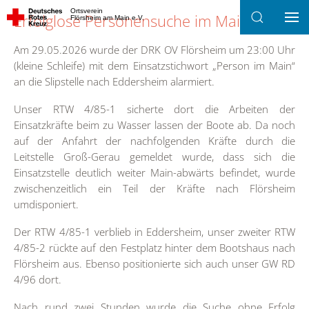
Ortsverein
Erfolglose Personensuche im Main
Flörsheim am Main e.V.
Zum Hauptinhalt springen
Am 29.05.2026 wurde der DRK OV Flörsheim um 23:00 Uhr
(kleine Schleife) mit dem Einsatzstichwort „Person im Main“
an die Slipstelle nach Eddersheim alarmiert.
Unser RTW 4/85-1 sicherte dort die Arbeiten der
Einsatzkräfte beim zu Wasser lassen der Boote ab. Da noch
auf der Anfahrt der nachfolgenden Kräfte durch die
Leitstelle Groß-Gerau gemeldet wurde, dass sich die
Einsatzstelle deutlich weiter Main-abwärts befindet, wurde
zwischenzeitlich ein Teil der Kräfte nach Flörsheim
umdisponiert.
Der RTW 4/85-1 verblieb in Eddersheim, unser zweiter RTW
4/85-2 rückte auf den Festplatz hinter dem Bootshaus nach
Flörsheim aus. Ebenso positionierte sich auch unser GW RD
4/96 dort.
Nach rund zwei Stunden wurde die Suche ohne Erfolg