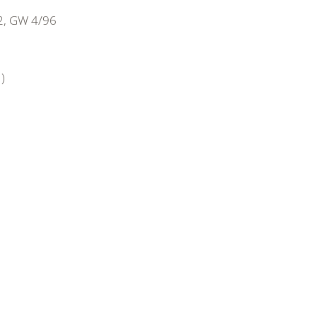
2, GW 4/96
)