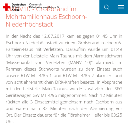
Ortsverein
MANV10 - Großbrand im
Flörsheim am Main e.V.
Zum Hauptinhalt springen
Mehrfamilienhaus Eschborn-
Niederhöchstadt
In der Nacht des 12.07.2017 kam es gegen 01:45 Uhr in
Eschborn-Niederhöchstadt zu einem Großbrand in einem 6-
Parteien-Haus mit Verletzten. Daraufhin wurde um 01:49
Uhr von der Leitstelle Main-Taunus mit dem Alarmstichwort
"Massenanfall von Verletzten (MANV 10)" alarmiert. Im
Rahmen dieses Stichworts wurden zu dem Einsatz auch
unsere RTW MT 4/85-1 und RTW MT 4/85-2 alarmiert und
von acht ehrenamtlichen DRK-Kräften besetzt. In Absprache
mit der Leitstelle Main-Taunus wurde zusätzlich der SEG
Gerätewagen GW MT 4/96 mitgenommen. Nach 12 Minuten
rückten alle 3 Einsatzmittel gemeinsam nach Eschborn aus
und waren nach 32 Minuten nach der Alarmierung vor
Ort. Der Einsatz dauerte für die Flörsheimer Helfer bis 03:25
Uhr.