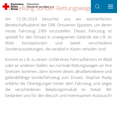
Ortsverein
Vorstellung Sonder-Rettungswagen 2/89
Flörsheim am Main e.V.
Zum Hauptinhalt springen
Am 12.06.2024 besuchte uns am wöchentlichen
Bereitschaftsabend der DRK Ortsverein Eppstein, um deren
neues Fahrzeug 2/89 vorzustellen. Dieses Fahrzeug ist
speziell für den Einsatz in unwegsamen Gelände wie z.B. im
Wald konzeptioniert und bietet verschiedene
Sonderausstattungen, die variabel in Kisten verladen sind.
Kommt es z.B. zu einem Unfall eines Fahrradfahrers im Wald
oder an anderen Stellen, wo normale Rettungswagen an ihre
Grenzen kommen, dann kommt dieses allradbetriebene und
geländefähige Sonderfahrzeug zum Einsatz. Stephan Racky
erklärte die Überlegungen hinter dem Fahrzeug und zeigte
die verschiedenen Beladungsmodule im Detail. Wir
bedanken uns für den Besuch und interessanten Austausch!