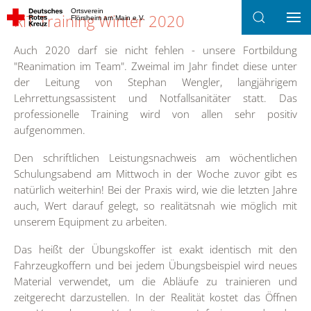
Ortsverein
RiT Training Winter 2020
Flörsheim am Main e.V.
Zum Hauptinhalt springen
Auch 2020 darf sie nicht fehlen - unsere Fortbildung
"Reanimation im Team". Zweimal im Jahr findet diese unter
der Leitung von Stephan Wengler, langjährigem
Lehrrettungsassistent und Notfallsanitäter statt. Das
professionelle Training wird von allen sehr positiv
aufgenommen.
Den schriftlichen Leistungsnachweis am wöchentlichen
Schulungsabend am Mittwoch in der Woche zuvor gibt es
natürlich weiterhin! Bei der Praxis wird, wie die letzten Jahre
auch, Wert darauf gelegt, so realitätsnah wie möglich mit
unserem Equipment zu arbeiten.
Das heißt der Übungskoffer ist exakt identisch mit den
Fahrzeugkoffern und bei jedem Übungsbeispiel wird neues
Material verwendet, um die Abläufe zu trainieren und
zeitgerecht darzustellen. In der Realität kostet das Öffnen