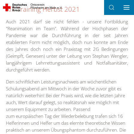
Ortsverein
RiT Training Herbst 2021
Flörsheim am Main e.V.
Zum Hauptinhalt springen
Auch 2021 darf sie nicht fehlen - unsere Fortbildung
"Reanimation im Team". Während der Hochphasen der
Pandemie war die Durchführung in der seit Jahren
etablierten Form nicht möglich, doch nun konnte am Ende
des Jahres doch noch ein Praxistag mit 2G Bedingungen
(Geimpft, Genesen) unter der Leitung von Stephan Wengler,
langjährigem Lehrrettungsassistent und Notfallsanitäter,
durchgeführt werden.
Den schriftlichen Leistungsnachweis am wöchentlichen
Schulungsabend am Mittwoch in der Woche zuvor gibt es
natürlich weiterhin! Bei der Praxis wird, wie die letzten Jahre
auch, Wert darauf gelegt, so realitätsnah wie möglich mit
unserem Equipment zu arbeiten. Passend
zum europäischen Tag der Wiederbelebung trafen sich 16
Helferinnen und Helfer um das elernte theoretische Wissen
praktisch an unserem Übungsphantom durchzuführen. Die