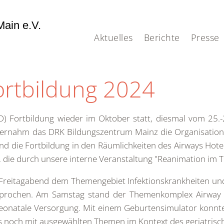
ain e.V.
Aktuelles
Berichte
Presse
ortbildung 2024
RD) Fortbildung wieder im Oktober statt, diesmal vom 25.
rnahm das DRK Bildungszentrum Mainz die Organisation u
d die Fortbildung in den Räumlichkeiten des Airways Hotel
, die durch unsere interne Veranstaltung "Reanimation im 
 Freitagabend dem Themengebiet Infektionskrankheiten und
sprochen. Am Samstag stand der Themenkomplex Airwa
eonatale Versorgung. Mit einem Geburtensimulator konnte 
s noch mit ausgewählten Themen im Kontext des geriatrisc